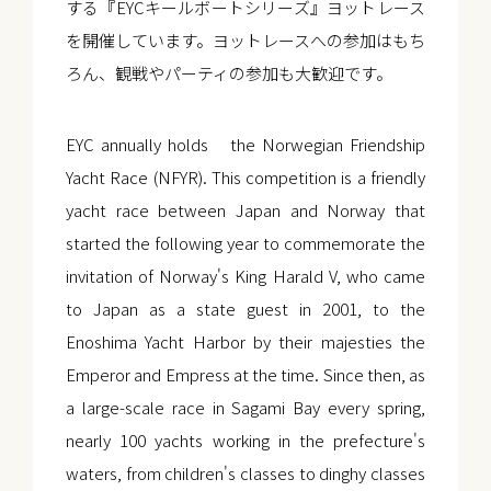
する『EYCキールボートシリーズ』ヨットレース
を開催しています。ヨットレースへの参加はもち
ろん、観戦やパーティの参加も大歓迎です。
EYC annually holds the Norwegian Friendship
Yacht Race (NFYR). This competition is a friendly
yacht race between Japan and Norway that
started the following year to commemorate the
invitation of Norway's King Harald V, who came
to Japan as a state guest in 2001, to the
Enoshima Yacht Harbor by their majesties the
Emperor and Empress at the time. Since then, as
a large-scale race in Sagami Bay every spring,
nearly 100 yachts working in the prefecture's
waters, from children's classes to dinghy classes