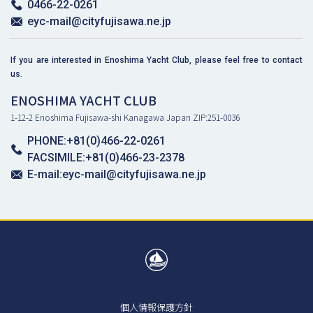
0466-22-0261
eyc-mail@cityfujisawa.ne.jp
If you are interested in Enoshima Yacht Club, please feel free to contact
us.
ENOSHIMA YACHT CLUB
1-12-2 Enoshima Fujisawa-shi Kanagawa Japan ZIP:251-0036
PHONE:+81(0)466-22-0261
FACSIMILE:+81(0)466-23-2378
E-mail:eyc-mail@cityfujisawa.ne.jp
個人情報保護方針