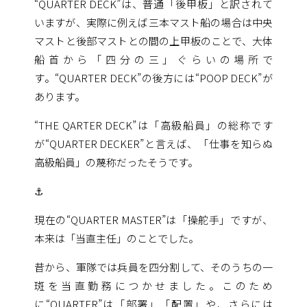
“QUARTER DECK”は、普通「後甲板」と訳されて
いますが、実際に例えば三本マスト船の場合は中央
マストと後部マストとの間の上甲板のことで、大体
船首から「四分の三」ぐらいの場所で
す。“QUARTER DECK”の後方には“POOP DECK”が
あります。
“THE QARTER DECK”は「高級船員」の総称です
が“QUARTER DECKER”と言えば、「仕事を知らぬ
高級船員」の蔑称だったそうです。
⚓
現在の“QUARTER MASTER”は「操舵手」ですが、
本来は「当直主任」のことでした。
昔から、軍隊では兵員を四分割して、そのうちの一
斑を当直勤務につかせました。このため
に“QUARTER”は「部署」「配置」や、さらには