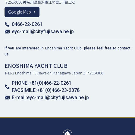
〒251-0036 神奈川県藤沢市江の島1丁目12-2
Google Map
0466-22-0261
eyc-mail@cityfujisawa.ne.jp
If you are interested in Enoshima Yacht Club, please feel free to contact
us.
ENOSHIMA YACHT CLUB
1-12-2 Enoshima Fujisawa-shi Kanagawa Japan ZIP:251-0036
PHONE:+81(0)466-22-0261
FACSIMILE:+81(0)466-23-2378
E-mail:eyc-mail@cityfujisawa.ne.jp