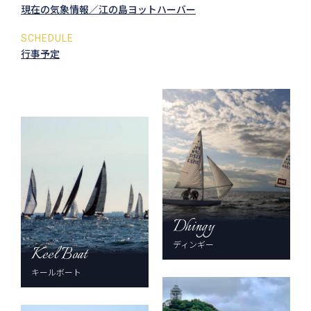
現在の気象情報／江の島ヨットハーバー
SCHEDULE
行事予定
Dhingy
ディンギー
Keel Boat
キールボート