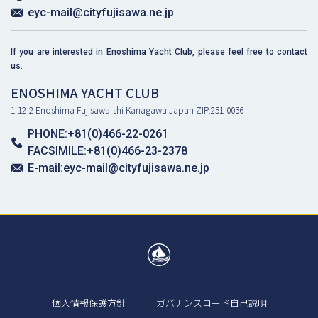
eyc-mail@cityfujisawa.ne.jp
If you are interested in Enoshima Yacht Club, please feel free to contact
us.
ENOSHIMA YACHT CLUB
1-12-2 Enoshima Fujisawa-shi Kanagawa Japan ZIP:251-0036
PHONE:+81(0)466-22-0261
FACSIMILE:+81(0)466-23-2378
E-mail:eyc-mail@cityfujisawa.ne.jp
個人情報保護方針
ガバナンスコード自己説明