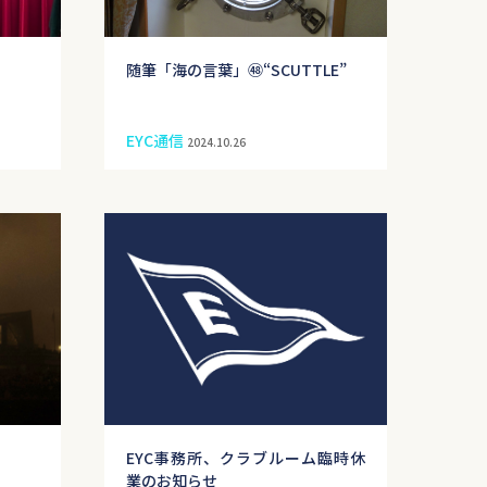
随筆「海の言葉」㊽“SCUTTLE”
EYC通信
2024.10.26
EYC事務所、クラブルーム臨時休
業のお知らせ