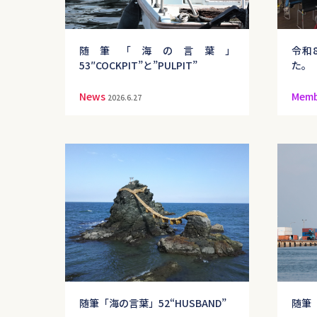
随筆「海の言葉」
令和
53″COCKPIT”と”PULPIT”
た。
News
Memb
2026.6.27
随筆「海の言葉」52“HUSBAND”
随筆