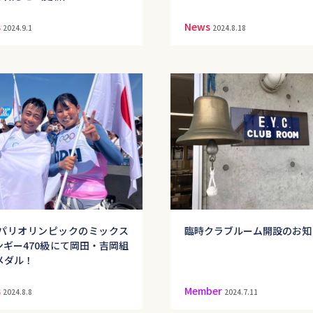
s
News
2024.9.1
2024.8.18
24パリオリンピックのミックス
臨時クラブルーム開設のお知
ンギー470級にて岡田・吉岡組
メダル！
s
Member
2024.8.8
2024.7.11