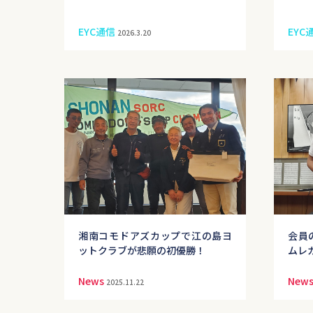
EYC通信
EYC
2026.3.20
湘南コモドアズカップで江の島ヨ
会員
ットクラブが悲願の初優勝！
ムレ
News
New
2025.11.22