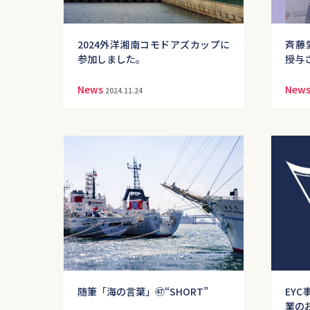
2024外洋湘南コモドアズカップに
斉藤愛
参加しました。
授与
News
New
2024.11.24
随筆「海の言葉」㊼“SHORT”
EY
業の