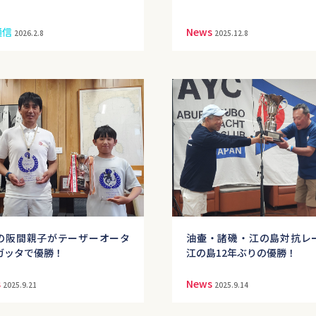
通信
News
2026.2.8
2025.12.8
の阪間親子がテーザーオータ
油壷・諸磯・江の島対抗レ
ガッタで優勝！
江の島12年ぶりの優勝！
s
News
2025.9.21
2025.9.14