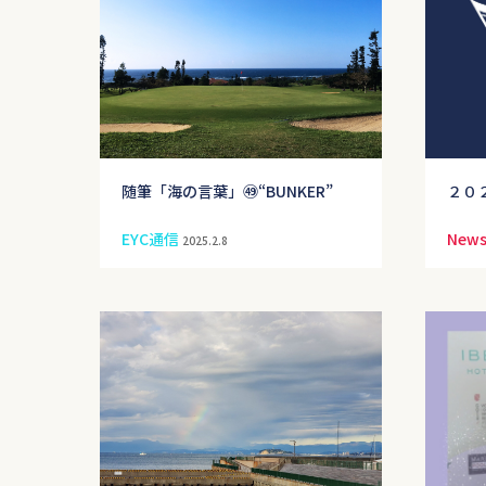
随筆「海の言葉」㊾“BUNKER”
２０
EYC通信
New
2025.2.8