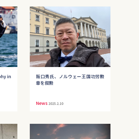
y in
阪口秀氏、ノルウェー王国功労勲
章を叙勲
News
2025.2.10