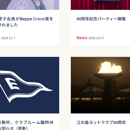
子会員がBeppe Croce賞を
60周年記念パーティー開催
されました
s
News
2024.11.7
2024.10.27
C事務所、クラブルーム臨時休
江の島ヨットクラブ60周年
お知らせ（更新）