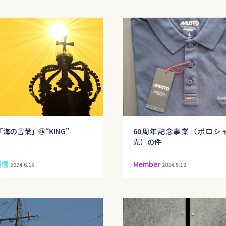
海の言葉」㊻“KING”
60周年記念事業（ポロシ
売）の件
通信
Member
2024.6.15
2024.5.19